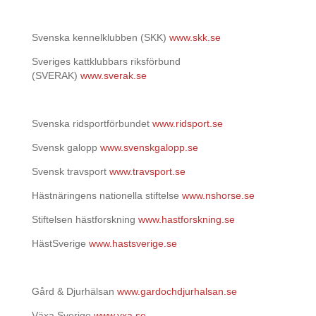
Svenska kennelklubben (SKK)
www.skk.se
Sveriges kattklubbars riksförbund
(SVERAK)
www.sverak.se
Svenska ridsportförbundet
www.ridsport.se
Svensk galopp
www.svenskgalopp.se
Svensk travsport
www.travsport.se
Hästnäringens nationella stiftelse
www.nshorse.se
Stiftelsen hästforskning
www.hastforskning.se
HästSverige
www.hastsverige.se
Gård & Djurhälsan
www.gardochdjurhalsan.se
Växa Sverige
www.vxa.se