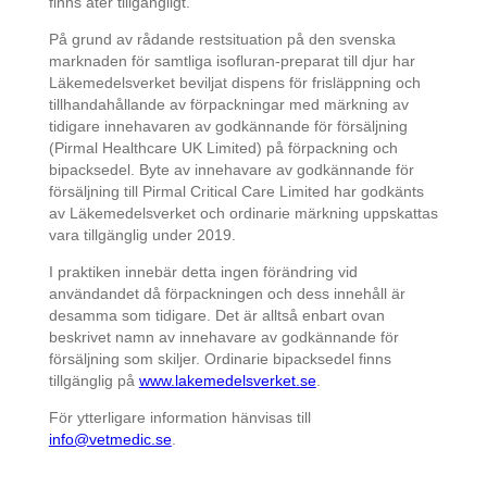
finns åter tillgängligt.
På grund av rådande restsituation på den svenska
marknaden för samtliga isofluran-preparat till djur har
Läkemedelsverket beviljat dispens för frisläppning och
tillhandahållande av förpackningar med märkning av
tidigare innehavaren av godkännande för försäljning
(Pirmal Healthcare UK Limited) på förpackning och
bipacksedel. Byte av innehavare av godkännande för
försäljning till Pirmal Critical Care Limited har godkänts
av Läkemedelsverket och ordinarie märkning uppskattas
vara tillgänglig under 2019.
I praktiken innebär detta ingen förändring vid
användandet då förpackningen och dess innehåll är
desamma som tidigare. Det är alltså enbart ovan
beskrivet namn av innehavare av godkännande för
försäljning som skiljer. Ordinarie bipacksedel finns
tillgänglig på
www.lakemedelsverket.se
.
För ytterligare information hänvisas till
info@vetmedic.se
.