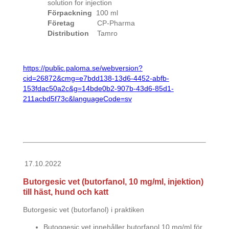
solution for injection
Förpackning
100 ml
Företag
CP-Pharma
Distribution
Tamro
https://public.paloma.se/webversion?
cid=26872&cmg=e7bdd138-13d6-4452-abfb-
153fdac50a2c&g=14bde0b2-907b-43d6-85d1-
211acbd5f73c&languageCode=sv
17.10.2022
Butorgesic vet (butorfanol, 10 mg/ml, injektion)
till häst, hund och katt
Butorgesic vet (butorfanol) i praktiken
Butoggesic vet innehåller butorfanol 10 mg/ml för