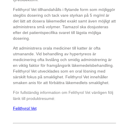
Felithyrol Vet tillhandahålls i flytande form som möjliggör
steglös dosering och tack vare styrkan på 5 mg/ml är
det lätt att dosera läkemedlet exakt samt även möjligt att
administrera små volymer. Tiamazol ska dosjusteras
efter det patientspecifika svaret till lägsta möjliga
dosering.
Att administrera orala mediciner till katter är ofta
utmanande. Vid behandling av hypertyreos är
medicinering ofta livslång och smidig administrering är
en viktig faktor för framgångsrik läkemedelsbehandling.
Felithyrol Vet utvecklades som en oral lösning med
särskilt fokus på smaklighet. Felithyrol Vet innehåller
smaken anis för att förbättra läkemedlets smaklighet.
För fullständig information om
vänligen följ
Felithyrol Vet
länk till produktresumé:
Felithyrol Vet