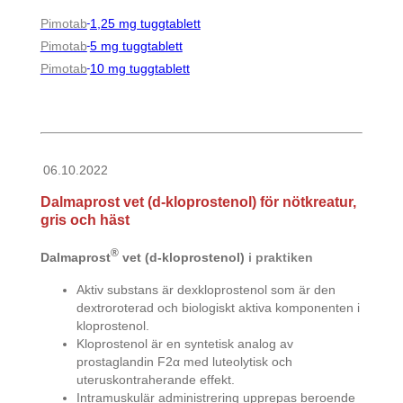
Pimotab
1,25 mg tuggtablett
Pimotab
5 mg tuggtablett
Pimotab
10 mg tuggtablett
06.10.2022
Dalmaprost vet (d-kloprostenol) för nötkreatur,
gris och häst
®
Dalmaprost
vet (d-kloprostenol)
i praktiken
Aktiv substans är dexkloprostenol som är den
dextroroterad och biologiskt aktiva komponenten i
kloprostenol.
Kloprostenol är en syntetisk analog av
prostaglandin F2α med luteolytisk och
uteruskontraherande effekt.
Intramuskulär administrering upprepas beroende