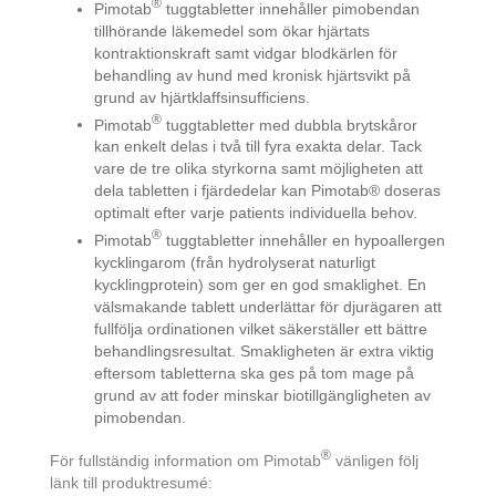
®
Pimotab
tuggtabletter innehåller pimobendan
tillhörande läkemedel som ökar hjärtats
kontraktionskraft samt vidgar blodkärlen för
behandling av hund med kronisk hjärtsvikt på
grund av hjärtklaffsinsufficiens.
®
Pimotab
tuggtabletter med dubbla brytskåror
kan enkelt delas i två till fyra exakta delar. Tack
vare de tre olika styrkorna samt möjligheten att
dela tabletten i fjärdedelar kan Pimotab® doseras
optimalt efter varje patients individuella behov.
®
Pimotab
tuggtabletter innehåller en hypoallergen
kycklingarom (från hydrolyserat naturligt
kycklingprotein) som ger en god smaklighet. En
välsmakande tablett underlättar för djurägaren att
fullfölja ordinationen vilket säkerställer ett bättre
behandlingsresultat. Smakligheten är extra viktig
eftersom tabletterna ska ges på tom mage på
grund av att foder minskar biotillgängligheten av
pimobendan.
®
För fullständig information om Pimotab
vänligen följ
länk till produktresumé: