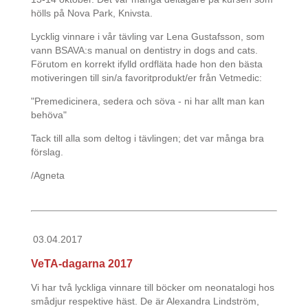
hölls på Nova Park, Knivsta.
Lycklig vinnare i vår tävling var Lena Gustafsson, som
vann BSAVA:s manual on dentistry in dogs and cats.
Förutom en korrekt ifylld ordfläta hade hon den bästa
motiveringen till sin/a favoritprodukt/er från Vetmedic:
"Premedicinera, sedera och söva - ni har allt man kan
behöva"
Tack till alla som deltog i tävlingen; det var många bra
förslag.
/Agneta
03.04.2017
VeTA-dagarna 2017
Vi har två lyckliga vinnare till böcker om neonatalogi hos
smådjur respektive häst. De är Alexandra Lindström,