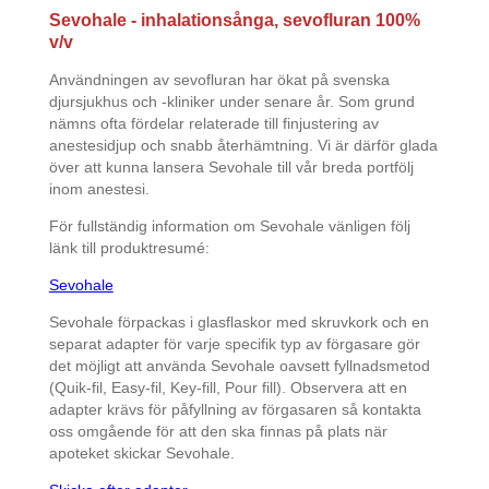
Sevohale - inhalationsånga, sevofluran 100%
v/v
Användningen av sevofluran har ökat på svenska
djursjukhus och -kliniker under senare år. Som grund
nämns ofta fördelar relaterade till finjustering av
anestesidjup och snabb återhämtning. Vi är därför glada
över att kunna lansera Sevohale till vår breda portfölj
inom anestesi.
För fullständig information om Sevohale vänligen följ
länk till produktresumé:
Sevohale
Sevohale förpackas i glasflaskor med skruvkork och en
separat adapter för varje specifik typ av förgasare gör
det möjligt att använda Sevohale oavsett fyllnadsmetod
(Quik-fil, Easy-fil, Key-fill, Pour fill). Observera att en
adapter krävs för påfyllning av förgasaren så kontakta
oss omgående för att den ska finnas på plats när
apoteket skickar Sevohale.