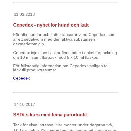
11.03.2018
Cepedex - nyhet för hund och katt
För alla hundar och katter lanserar vi nu Cepedex, som
är ett sedativum med den aktiva substansen
dexmedetomidin.
Cepedex injektionsflaskor finns både i enkel förpackning
om 10 ml samt flerpack med 5 x 10 ml flaskor.
För fullständig information om Cepedex vänligen följ
länk till produktresumé:
Cepedex
14.10.2017
SSDt:s kurs med tema parodontit
Tack för visat intresse i vår monter under dagarna två,
13-14 oktober. Det var många deltagare på kursen som