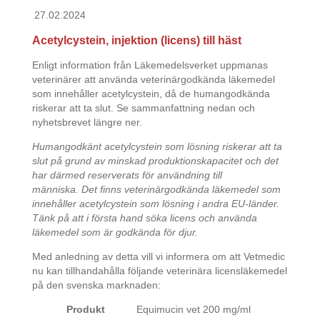
27.02.2024
Acetylcystein, injektion (licens) till häst
Enligt information från Läkemedelsverket uppmanas
veterinärer att använda veterinärgodkända läkemedel
som innehåller acetylcystein, då de humangodkända
riskerar att ta slut. Se sammanfattning nedan och
nyhetsbrevet längre ner.
Humangodkänt acetylcystein som lösning riskerar att ta
slut på grund av minskad produktionskapacitet och det
har därmed reserverats för användning till
människa. Det finns veterinärgodkända läkemedel som
innehåller acetylcystein som lösning i andra EU-länder.
Tänk på att i första hand söka licens och använda
läkemedel som är godkända för djur.
Med anledning av detta vill vi informera om att Vetmedic
nu kan tillhandahålla följande veterinära licensläkemedel
på den svenska marknaden:
Produkt
Equimucin vet 200 mg/ml