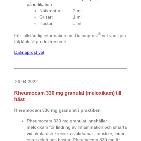
på indikation
Nötkreatur: 2 ml
Grisar: 1 ml
Hästar: 1 ml
®
För fullständig information om
Dalmaprost
vet
vänligen
följ länk till produktresumé:
Dalmaprost vet
26.04.2022
Rheumocam 330 mg granulat (meloxikam) till
häst
Rheumocam 330 mg granulat i praktiken
Rheumocam 330 mg granulat innehåller
meloxikam för lindring av inflammation och smärta
vid akuta och kroniska sjukdomar i muskler, leder
och skelett hos hästar. Rheumocam 330 mg är