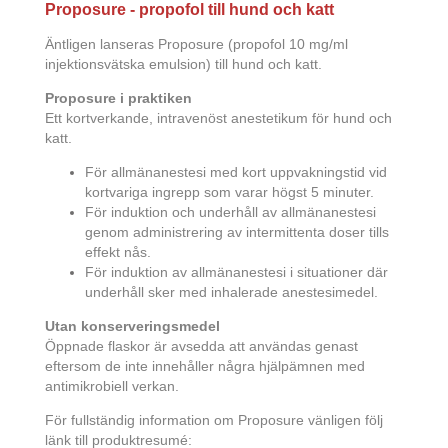
Proposure - propofol till hund och katt
Äntligen lanseras Proposure (propofol 10 mg/ml
injektionsvätska emulsion) till hund och katt.
Proposure i praktiken
Ett kortverkande, intravenöst anestetikum för hund och
katt.
För allmänanestesi med kort uppvakningstid vid
kortvariga ingrepp som varar högst 5 minuter.
För induktion och underhåll av allmänanestesi
genom administrering av intermittenta doser tills
effekt nås.
För induktion av allmänanestesi i situationer där
underhåll sker med inhalerade anestesimedel.
Utan konserveringsmedel
Öppnade flaskor är avsedda att användas genast
eftersom de inte innehåller några hjälpämnen med
antimikrobiell verkan.
För fullständig information om Proposure vänligen följ
länk till produktresumé: